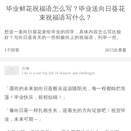
毕业鲜花祝福语怎么写？毕业送向日葵花
束祝福语写什么？
想送一束向日葵花束给毕业的同学，具体内容怎么写比较
好？与向日葵有关的一些积极向上的祝福语，列举一些。
1个回答
2655次查看
归璨
Life is a sail trip full of chances and challenges.
「愿你的未来如向日葵般永远追随阳光，每一程都灿烂坦
荡！毕业快乐，前程似锦！」
「像向日葵一样扎根生长，迎着光的方向绽放吧！祝贺毕
业，未来可期～」