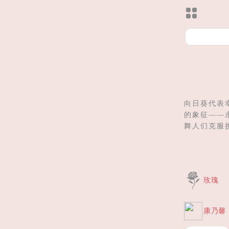
向日葵代表
的象征——
舞人们克服
玫瑰
康乃馨