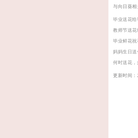
与向日葵相
毕业送花给
教师节送花
毕业鲜花祝
妈妈生日送
何时送花，
更新时间：202