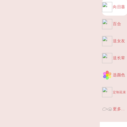
向日葵
百合
送女友
送长辈
选颜色
定制花束
更多...