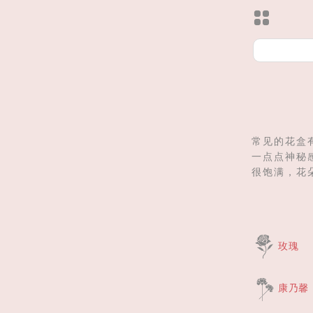
常见的花盒
一点点神秘
很饱满，花
玫瑰
康乃馨