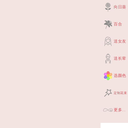
向日葵
百合
送女友
送长辈
选颜色
定制花束
更多...