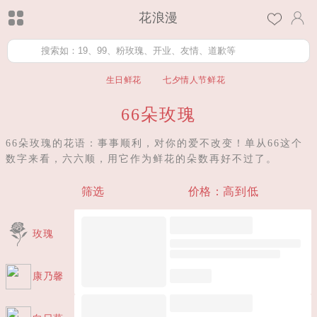
花浪漫
生日鲜花
七夕情人节鲜花
66朵玫瑰
66朵玫瑰的花语：事事顺利，对你的爱不改变！单从66这个
数字来看，六六顺，用它作为鲜花的朵数再好不过了。
筛选
价格：高到低
玫瑰
康乃馨